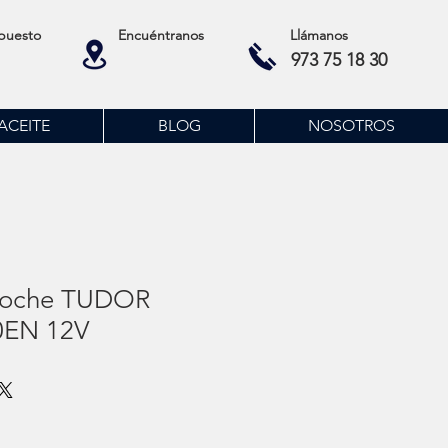
puesto
Encuéntranos
Llámanos
973 75 18 30
ACEITE
BLOG
NOSOTROS
 coche TUDOR
0EN 12V