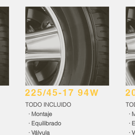
225/45-17 94W
2
TODO INCLUIDO
TO
· Montaje
· M
· Equilibrado
· E
· Válvula
· V