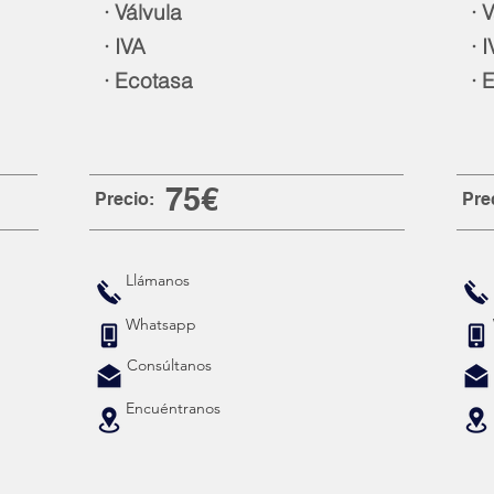
· Válvula
· V
· IVA
· I
· Ecotasa
· E
75€
Precio:
Pre
Llámanos
Whatsapp
Consúltanos
Encuéntranos