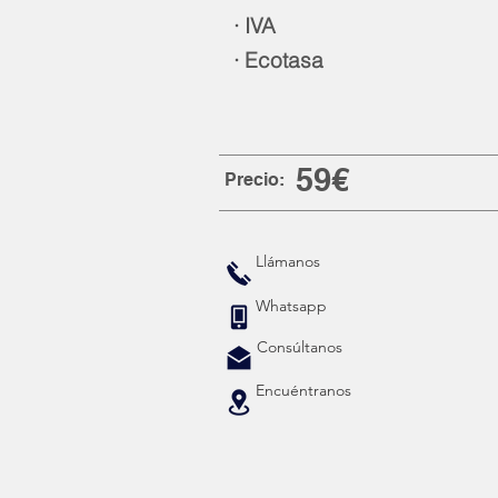
· IVA
· Ecotasa
59€
Precio:
Llámanos
Whatsapp
Consúltanos
Encuéntranos