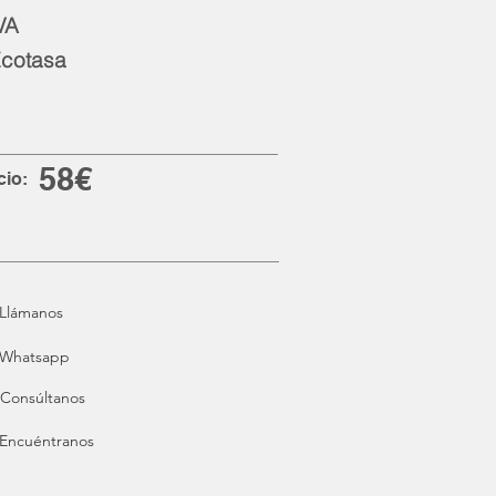
VA
cotasa
58
€
cio:
Llámanos
Whatsapp
Consúltanos
Encuéntranos