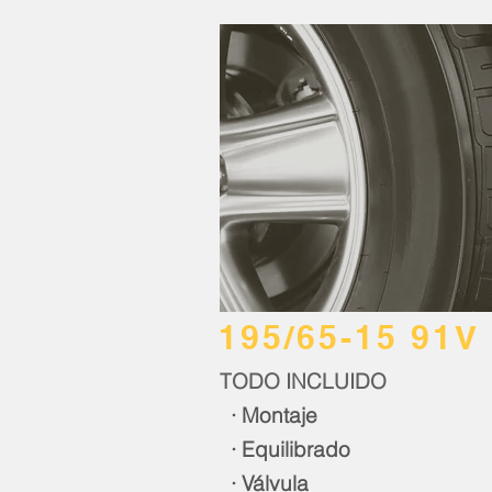
195/65-15 91V
TODO INCLUIDO
· Montaje
· Equilibrado
· Válvula