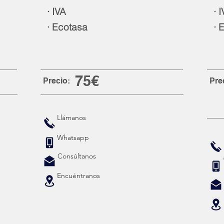
· IVA
· I
· Ecotasa
· E
75€
Precio:
Pre
Llámanos
Whatsapp
Consúltanos
Encuéntranos