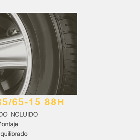
85/65-15 88H
DO INCLUIDO
ontaje
quilibrado