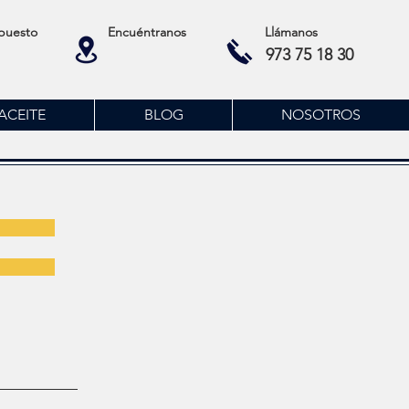
puesto
Encuéntranos
Llámanos
973 75 18 30
ACEITE
BLOG
NOSOTROS