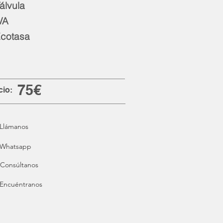
álvula
VA
cotasa
75€
cio:
Llámanos
Whatsapp
Consúltanos
Encuéntranos