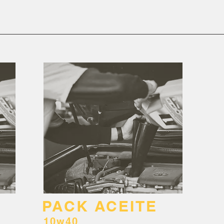
PACK ACEITE
10w40