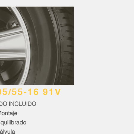
05/55-16 91V
DO INCLUIDO
ontaje
quilibrado
álvula