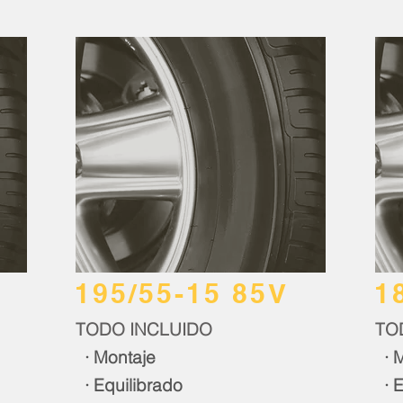
195/55-15 85V
1
TODO INCLUIDO
TO
· Montaje
· M
· Equilibrado
· E